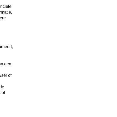
anciële
rmatie,
ere
urneert,
an een
wser of
 de
 of