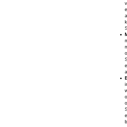
v
e
a
k
S
M
m
m
o
S
e
a
B
i
w
o
o
S
e
b