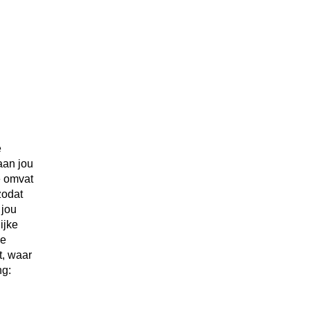
e
aan jou
e omvat
zodat
 jou
ijke
ze
t, waar
ng: