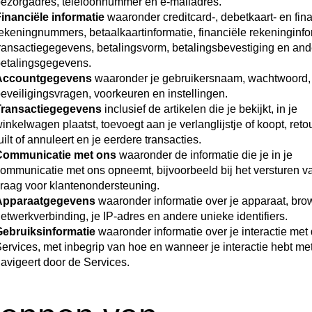
ezorgadres, telefoonnummer en e-mailadres.
inanciële informatie
waaronder creditcard-, debetkaart- en fin
ekeningnummers, betaalkaartinformatie, financiële rekeninginfo
ransactiegegevens, betalingsvorm, betalingsbevestiging en and
etalingsgegevens.
Accountgegevens
waaronder je gebruikersnaam, wachtwoord,
eveiligingsvragen, voorkeuren en instellingen.
Transactiegegevens
inclusief de artikelen die je bekijkt, in je
inkelwagen plaatst, toevoegt aan je verlanglijstje of koopt, reto
uilt of annuleert en je eerdere transacties.
Communicatie met ons
waaronder de informatie die je in je
ommunicatie met ons opneemt, bijvoorbeeld bij het versturen v
raag voor klantenondersteuning.
Apparaatgegevens
waaronder informatie over je apparaat, bro
etwerkverbinding, je IP-adres en andere unieke identifiers.
ebruiksinformatie
waaronder informatie over je interactie met
ervices, met inbegrip van hoe en wanneer je interactie hebt met
avigeert door de Services.