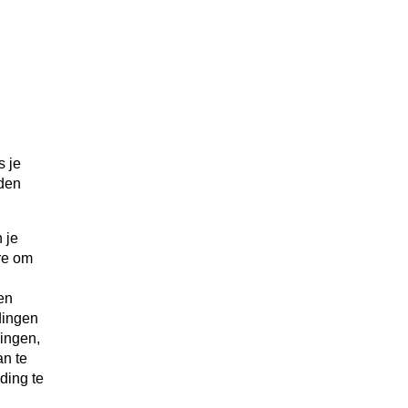
s je
nden
 je
re om
en
dingen
dingen,
an te
ding te