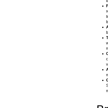
b
F
r
t
b
b
w
r
c
v
n
G
S
n