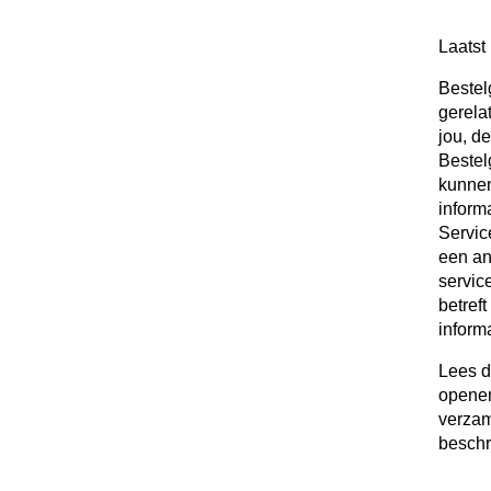
Laatst
Bestel
gerelat
jou, d
Bestel
kunnen
inform
Servic
een an
servic
betref
informa
Lees d
openen,
verzam
beschr