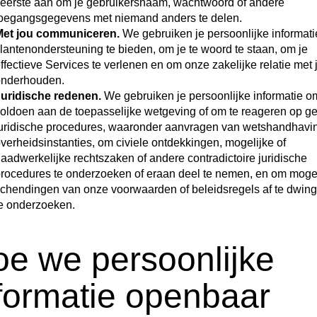
eerste aan om je gebruikersnaam, wachtwoord of andere
oegangsgegevens met niemand anders te delen.
et jou communiceren.
We gebruiken je persoonlijke informati
lantenondersteuning te bieden, om je te woord te staan, om je
ffectieve Services te verlenen en om onze zakelijke relatie met j
nderhouden.
uridische redenen.
We gebruiken je persoonlijke informatie o
oldoen aan de toepasselijke wetgeving of om te reageren op ge
uridische procedures, waaronder aanvragen van wetshandhavin
verheidsinstanties, om civiele ontdekkingen, mogelijke of
aadwerkelijke rechtszaken of andere contradictoire juridische
rocedures te onderzoeken of eraan deel te nemen, en om mogel
chendingen van onze voorwaarden of beleidsregels af te dwing
e onderzoeken.
e we persoonlijke
formatie openbaar