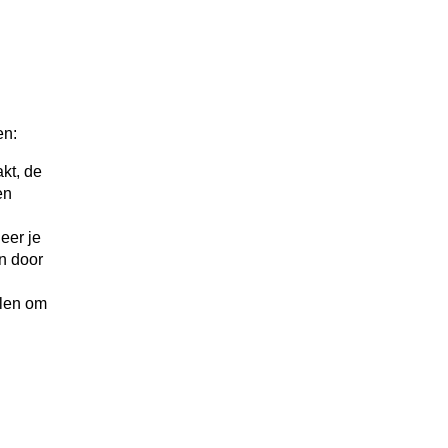
en:
kt, de
en
eer je
n door
elen om