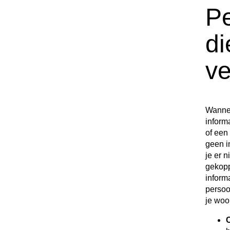
Pe
di
v
Wannee
informa
of een
geen i
je er n
gekopp
inform
persoo
je woo