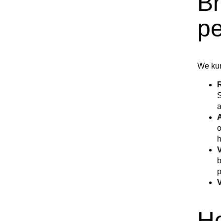
B
pe
We kun
R
S
a
A
o
h
V
b
p
V
H