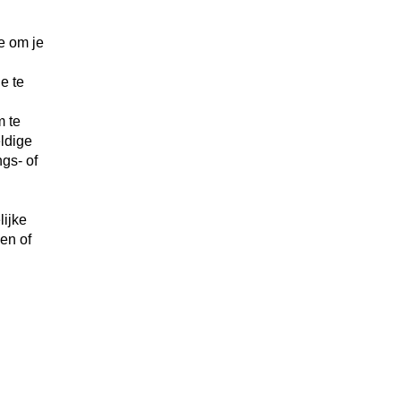
e om je
e te
m te
ldige
gs- of
ijke
en of