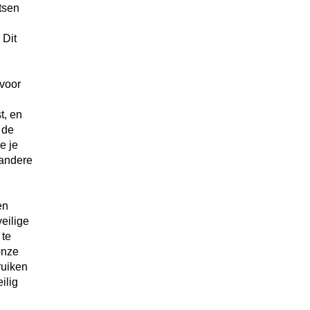
tsen
 Dit
 voor
t, en
 de
e je
 andere
en
eilige
 te
onze
ruiken
ilig