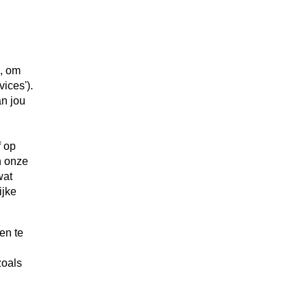
s, om
ices').
an jou
f op
n onze
wat
ijke
en te
zoals