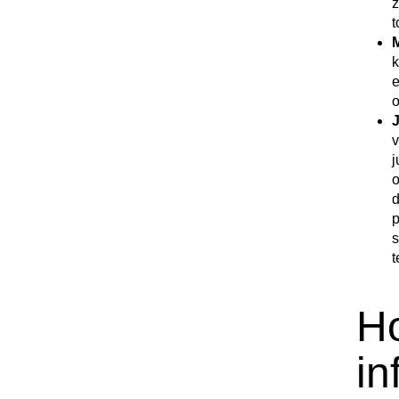
z
t
M
k
e
o
J
v
j
o
d
p
s
t
Ho
in