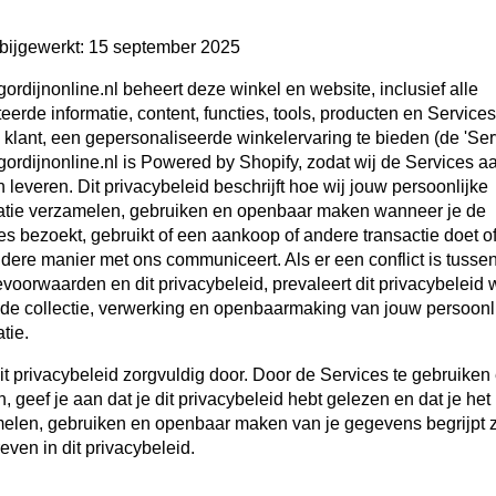
 bijgewerkt: 15 september 2025
gordijnonline.nl beheert deze winkel en website, inclusief alle
eerde informatie, content, functies, tools, producten en Service
e klant, een gepersonaliseerde winkelervaring te bieden (de 'Serv
gordijnonline.nl is Powered by Shopify, zodat wij de Services a
 leveren. Dit privacybeleid beschrijft hoe wij jouw persoonlijke
atie verzamelen, gebruiken en openbaar maken wanneer je de
es bezoekt, gebruikt of een aankoop of andere transactie doet o
dere manier met ons communiceert. Als er een conflict is tusse
evoorwaarden en dit privacybeleid, prevaleert dit privacybeleid 
t de collectie, verwerking en openbaarmaking van jouw persoonl
tie.
it privacybeleid zorgvuldig door. Door de Services te gebruiken 
 geef je aan dat je dit privacybeleid hebt gelezen en dat je het
elen, gebruiken en openbaar maken van je gegevens begrijpt 
even in dit privacybeleid.