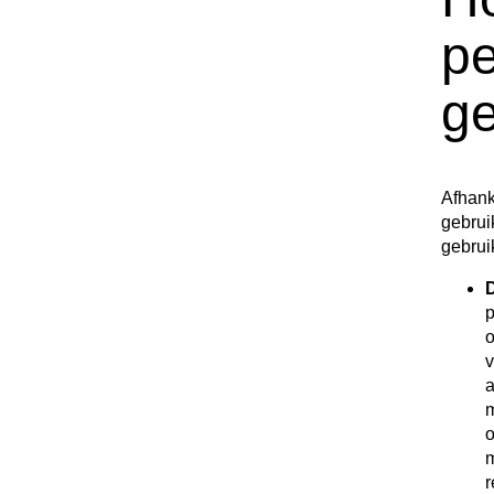
pe
ge
Afhank
gebrui
gebrui
D
p
o
v
a
m
o
m
r